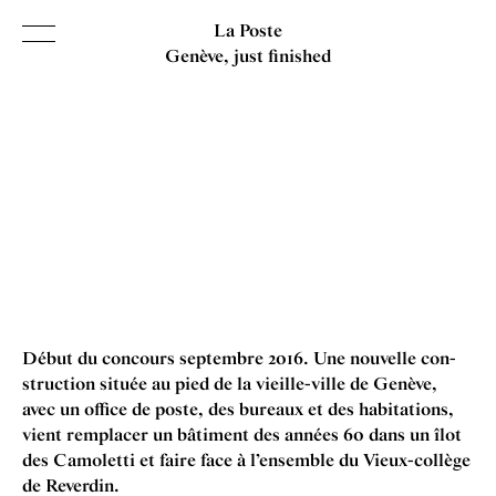
La Poste
Genève
just finished
INDEX
SORT BY
NAME
DATE
KIND
ABOUT
CONTACT
Début du con­cours septembre
2016
. Une nou­velle con­
struc­tion située au pied de la vie­ille-ville de Genève,
Search
avec un office de poste, des bur­eaux et des hab­it­a­tions,
vient rem­pla­cer un bâti­ment des années
60
dans un îlot
des Camoletti et faire face à l’ensemble du Vieux-collège
de Reverdin.