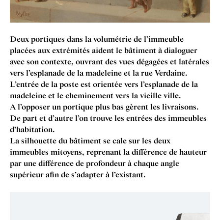
Deux portiques dans la volumétrie de l’immeuble
placées aux extrémités aident le bâti­ment à dia­loguer
avec son con­texte, ouv­rant des vues dégagées et latérales
vers l’esplanade de la madeleine et la rue Verdaine.
L’entrée de la poste est ori­entée vers l’esplanade de la
madeleine et le chemine­ment vers la vie­ille ville.
A l’opposer un portique plus bas gèrent les liv­rais­ons.
De part et d’autre l’on trouve les entrées des immeubles
d’habitation.
La sil­hou­ette du bâti­ment se cale sur les deux
immeubles mitoy­ens, repren­ant la différence de hauteur
par une différence de pro­fondeur à chaque angle
supérieur afin de s’ad­apter à l’existant.