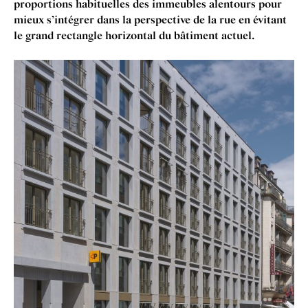
pro­por­tions habituelles des immeubles alen­tours pour
mieux s’intégrer dans la per­spect­ive de la rue en évitant
le grand rect­angle hori­zont­al du bâti­ment actuel.