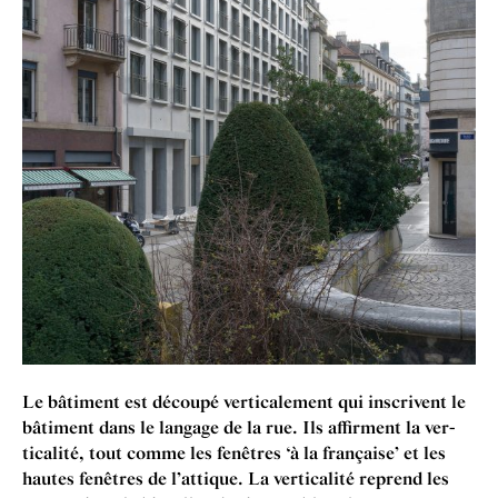
Le bâti­ment est découpé ver­ticale­ment qui inscriv­ent le
bâti­ment dans le lan­gage de la rue. Ils affirment la ver­
tic­al­ité, tout comme les fenêtres
‘
à la française’ et les
hautes fenêtres de l’attique. La ver­tic­al­ité reprend les