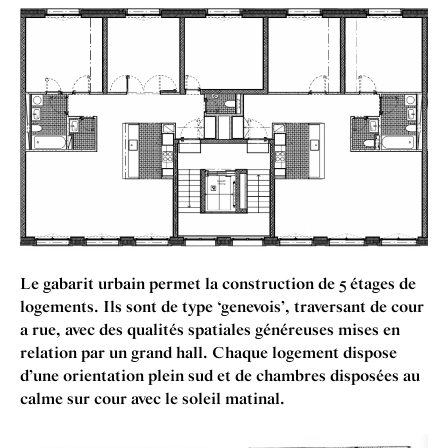
Le gabar­it urbain per­met la con­struc­tion de
5
étages de
loge­ments. Ils sont de type
‘
gene­vois’, tra­versant de cour
a rue, avec des qual­ités spa­tiales généreuses mises en
rela­tion par un grand hall. Chaque loge­ment dis­pose
d’une ori­ent­a­tion plein sud et de chambres dis­posées au
calme sur cour avec le soleil matinal.